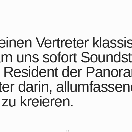
 einen Vertreter klas
am uns sofort Sounds
r Resident der Panor
ter darin, allumfasse
zu kreieren.