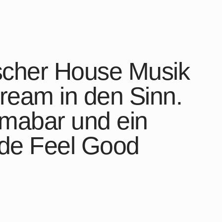
sischer House Musik
tream in den Sinn.
amabar und ein
nde Feel Good