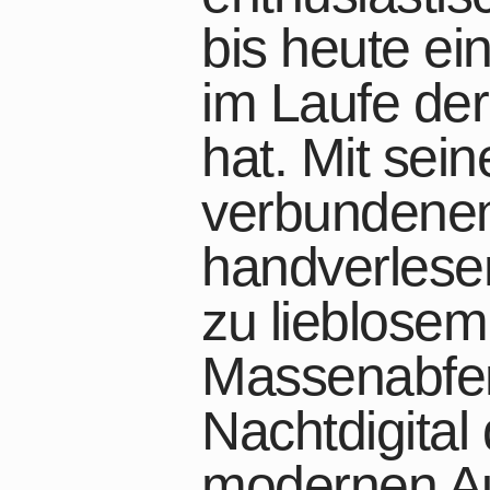
bis heute ein
im Laufe der
hat. Mit sei
verbundenen
handverles
zu lieblose
Massenabfert
Nachtdigital
modernen Au