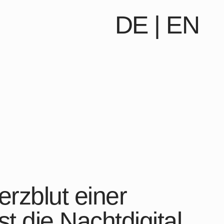
DE
|
EN
erzblut einer
t die Nachtdigital