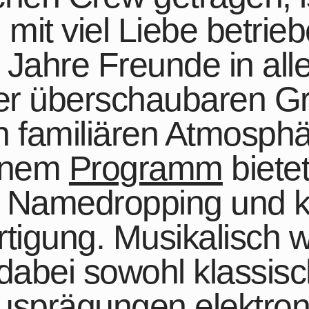
 mit viel Liebe betrie
 Jahre Freunde in all
ner überschaubaren G
 familiären Atmosphä
enem
Programm
bietet
m Namedropping und k
igung. Musikalisch w
 dabei sowohl klassis
sprägungen elektron